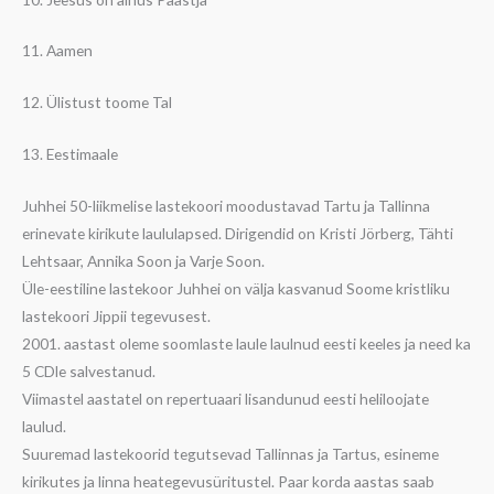
11. Aamen
12. Ülistust toome Tal
13. Eestimaale
Juhhei 50-liikmelise lastekoori moodustavad Tartu ja Tallinna
erinevate kirikute laululapsed. Dirigendid on Kristi Jörberg, Tähti
Lehtsaar, Annika Soon ja Varje Soon.
Üle-eestiline lastekoor Juhhei on välja kasvanud Soome kristliku
lastekoori Jippii tegevusest.
2001. aastast oleme soomlaste laule laulnud eesti keeles ja need ka
5 CDle salvestanud.
Viimastel aastatel on repertuaari lisandunud eesti heliloojate
laulud.
Suuremad lastekoorid tegutsevad Tallinnas ja Tartus, esineme
kirikutes ja linna heategevusüritustel. Paar korda aastas saab