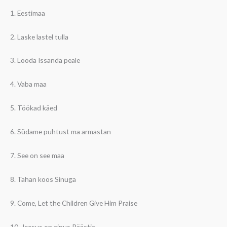
1. Eestimaa
2. Laske lastel tulla
3. Looda Issanda peale
4. Vaba maa
5. Töökad käed
6. Südame puhtust ma armastan
7. See on see maa
8. Tahan koos Sinuga
9. Come, Let the Children Give Him Praise
10. Jeesus on ainus Päästja