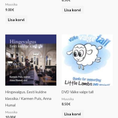
6.50
€
Muusika
Lisa korvi
9.00
€
Lisa korvi
Hingevalgus. Eesti kuldne
DVD Väike valge tall
klassika / Karmen Puis, Anna
Muusika
8.50
€
Humal
Muusika
Lisa korvi
10.00
€