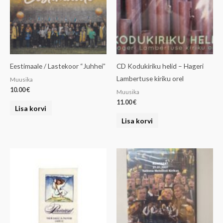
Eestimaale / Lastekoor “Juhhei”
CD Kodukiriku helid – Hageri
Lambertuse kiriku orel
Muusika
10.00
€
Muusika
11.00
€
Lisa korvi
Lisa korvi