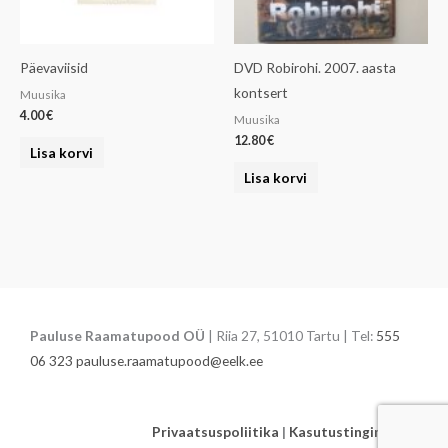
Päevaviisid
DVD Robirohi. 2007. aasta
kontsert
Muusika
4.00
€
Muusika
12.80
€
Lisa korvi
Lisa korvi
Pauluse Raamatupood OÜ
| Riia 27, 51010 Tartu | Tel:
555
06 323
pauluse.raamatupood@eelk.ee
Privaatsuspoliitika
|
Kasutustingimused