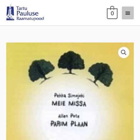
Skip
Main
to
0
content
Menu
CD
Meie
Missa
(P.
Simojoki)
Parim
plaan
(A.
Pote)
kogus