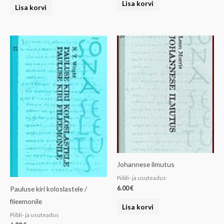
Lisa korvi
Lisa korvi
Johannese ilmutus
Piibli- ja usuteadus
Pauluse kiri koloslastele /
6.00
€
fileemonile
Lisa korvi
Piibli- ja usuteadus