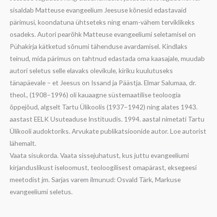
sisaldab Matteuse evangeelium Jeesuse kõnesid edastavaid
pärimusi, koondatuna ühtseteks ning enam-vähem terviklikeks
osadeks. Autori pearõhk Matteuse evangeeliumi seletamisel on
Pühakirja kätketud sõnumi tähenduse avardamisel. Kindlaks
teinud, mida pärimus on tahtnud edastada oma kaasajale, muudab
autori seletus selle elavaks olevikule, kiriku kuulutuseks
tänapäevale – et Jeesus on Issand ja Päästja. Elmar Salumaa, dr.
theol., (1908–1996) oli kauaagne süstemaatilise teoloogia
õppejõud, algselt Tartu Ülikoolis (1937–1942) ning alates 1943.
aastast EELK Usuteaduse Instituudis. 1994. aastal nimetati Tartu
Ülikooli audoktoriks. Arvukate publikatsioonide autor. Loe autorist
lähemalt.
Vaata sisukorda. Vaata sissejuhatust, kus juttu evangeeliumi
kirjanduslikust iseloomust, teoloogilisest omapärast, eksegeesi
meetodist jm. Sarjas varem ilmunud: Osvald Tärk, Markuse
evangeeliumi seletus.