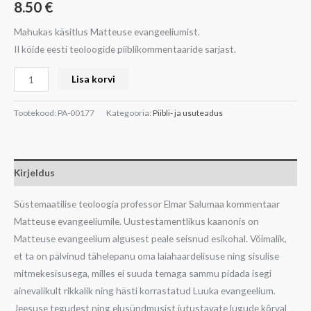
8.50
€
Mahukas käsitlus Matteuse evangeeliumist.
II köide eesti teoloogide piiblikommentaaride sarjast.
Lisa korvi
Tootekood:
PA-00177
Kategooria:
Piibli- ja usuteadus
Kirjeldus
Süstemaatilise teoloogia professor Elmar Salumaa kommentaar
Matteuse evangeeliumile. Uustestamentlikus kaanonis on
Matteuse evangeelium algusest peale seisnud esikohal. Võimalik,
et ta on pälvinud tähelepanu oma laiahaardelisuse ning sisulise
mitmekesisusega, milles ei suuda temaga sammu pidada isegi
ainevalikult rikkalik ning hästi korrastatud Luuka evangeelium.
Jeesuse tegudest ning elusündmusist jutustavate lugude kõrval