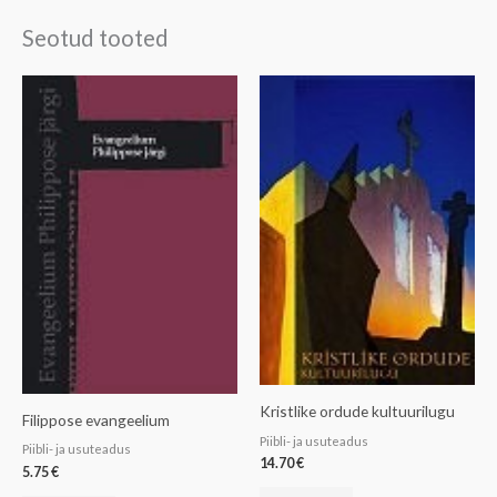
Seotud tooted
Kristlike ordude kultuurilugu
Filippose evangeelium
Piibli- ja usuteadus
Piibli- ja usuteadus
14.70
€
5.75
€