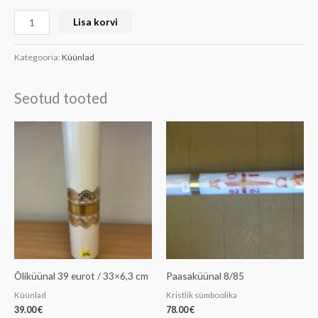
Lisa korvi
Kategooria:
Küünlad
Seotud tooted
Õliküünal 39 eurot / 33×6,3 cm
Paasaküünal 8/85
Küünlad
Kristlik sümboolika
39.00
€
78.00
€