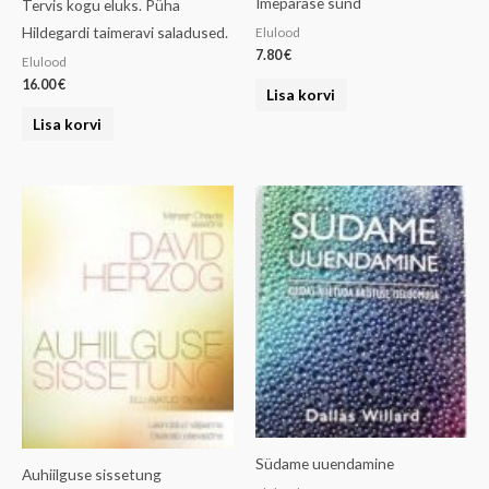
Imepärase sünd
Tervis kogu eluks. Püha
Hildegardi taimeravi saladused.
Elulood
7.80
€
Elulood
16.00
€
Lisa korvi
Lisa korvi
Südame uuendamine
Auhiilguse sissetung