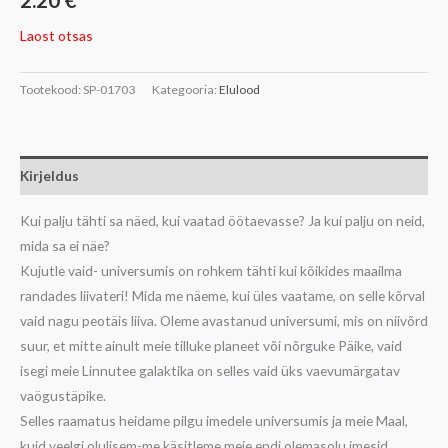
2.20
€
Laost otsas
Tootekood:
SP-01703
Kategooria:
Elulood
Kirjeldus
Kui palju tähti sa näed, kui vaatad öötaevasse? Ja kui palju on neid,
mida sa ei näe?
Kujutle vaid- universumis on rohkem tähti kui kõikides maailma
randades liivateri! Mida me näeme, kui üles vaatame, on selle kõrval
vaid nagu peotäis liiva. Oleme avastanud universumi, mis on niivõrd
suur, et mitte ainult meie tilluke planeet või nõrguke Päike, vaid
isegi meie Linnutee galaktika on selles vaid üks vaevumärgatav
vaögustäpike.
Selles raamatus heidame pilgu imedele universumis ja meie Maal,
kuid veelgi olulisem-me käsitleme meie endi olemasolu imesid.