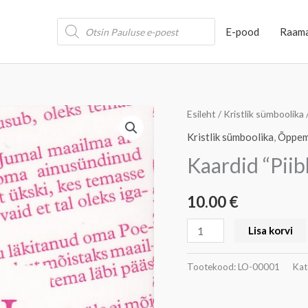
Products
E-pood
Raam
search
Kaardid
Esileht
/
Kristlik sümboolika
"Piibli
Kristlik sümboolika
,
Õppem
100
Kaardid “Piib
tõotust"
kogus
10.00
€
Lisa korvi
Tootekood:
LO-00001
Kat