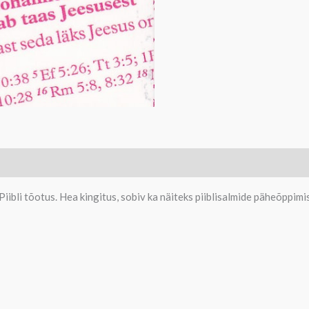
Piibli tõotus. Hea kingitus, sobiv ka näiteks piiblisalmide päheõppimi