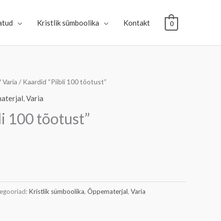
atud
Kristlik sümboolika
Kontakt
0
/
Varia
/ Kaardid “Piibli 100 tõotust”
aterjal
,
Varia
li 100 tõotust”
egooriad:
Kristlik sümboolika
,
Õppematerjal
,
Varia