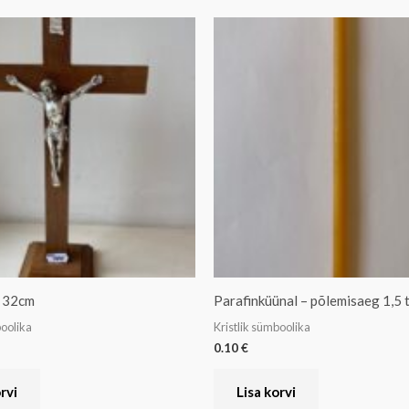
: 32cm
Parafinküünal – põlemisaeg 1,5 
boolika
Kristlik sümboolika
0.10
€
rvi
Lisa korvi