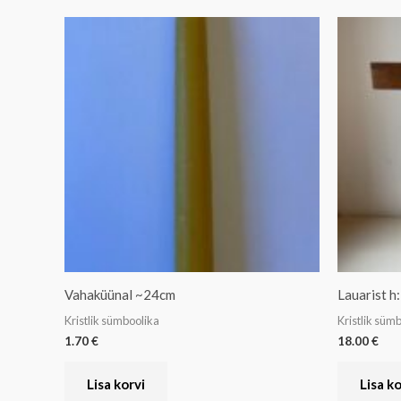
Vahaküünal ~24cm
Lauarist h
Kristlik sümboolika
Kristlik süm
1.70
€
18.00
€
Lisa korvi
Lisa ko